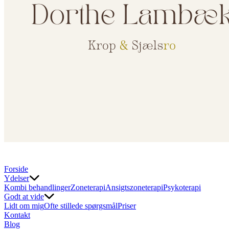
Forside
Ydelser
Kombi behandlinger
Zoneterapi
Ansigtszoneterapi
Psykoterapi
Godt at vide
Lidt om mig
Ofte stillede spørgsmål
Priser
Kontakt
Blog