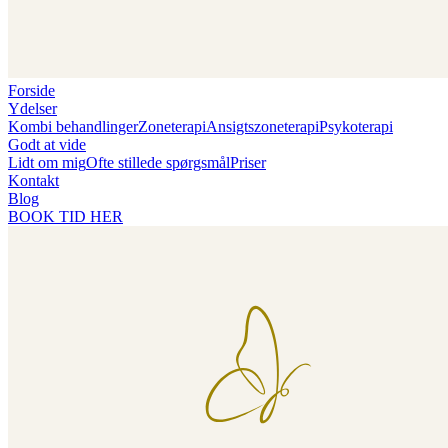
Forside
Ydelser
Kombi behandlinger
Zoneterapi
Ansigtszoneterapi
Psykoterapi
Godt at vide
Lidt om mig
Ofte stillede spørgsmål
Priser
Kontakt
Blog
BOOK TID HER