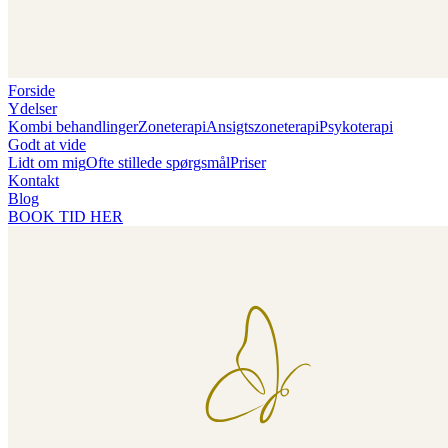
Forside
Ydelser
Kombi behandlinger
Zoneterapi
Ansigtszoneterapi
Psykoterapi
Godt at vide
Lidt om mig
Ofte stillede spørgsmål
Priser
Kontakt
Blog
BOOK TID HER