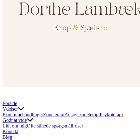
Forside
Ydelser
Kombi behandlinger
Zoneterapi
Ansigtszoneterapi
Psykoterapi
Godt at vide
Lidt om mig
Ofte stillede spørgsmål
Priser
Kontakt
Blog